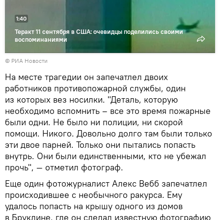
1:40
Теракт 11 сентября в США: очевидцы поделились своими
воспоминаниями
©
РИА Новости
На месте трагедии он запечатлел двоих
работников противопожарной службы, один
из которых вез носилки. "Деталь, которую
необходимо вспомнить – все это время пожарные
были одни. Не было ни полиции, ни скорой
помощи. Никого. Довольно долго там были только
эти двое парней. Только они пытались попасть
внутрь. Они были единственными, кто не убежал
прочь", — отметил фотограф.
Еще один фотожурналист Алекс Вебб запечатлел
происходившее с необычного ракурса. Ему
удалось попасть на крышу одного из домов
в Бруклине, где он сделал известную фотографию