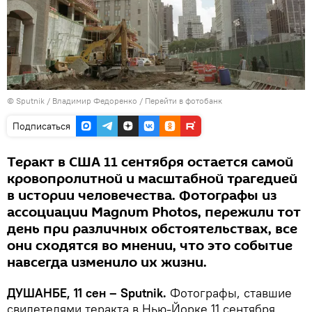
©
Sputnik
/ Владимир Федоренко
/
Перейти в фотобанк
Подписаться
Теракт в США 11 сентября остается самой
кровопролитной и масштабной трагедией
в истории человечества. Фотографы из
ассоциации Magnum Photos, пережили тот
день при различных обстоятельствах, все
они сходятся во мнении, что это событие
навсегда изменило их жизни.
ДУШАНБЕ, 11 сен – Sputnik.
Фотографы, ставшие
свидетелями теракта в Нью-Йорке 11 сентября,