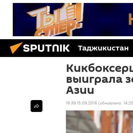
Таджикистан
Кикбоксер
выиграла 
Азии
18:39 15.09.2016
(обновлено:
14:2