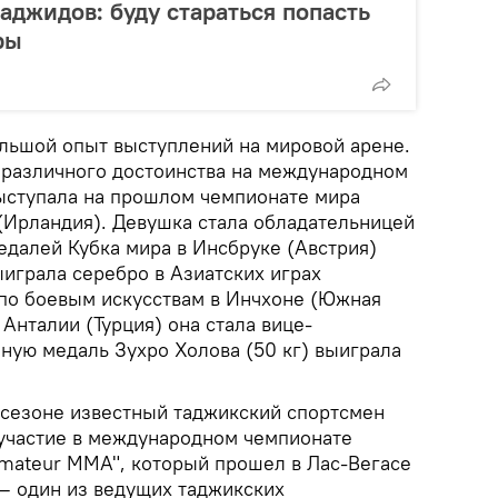
джидов: буду стараться попасть
ры
ольшой опыт выступлений на мировой арене.
различного достоинства на международном
выступала на прошлом чемпионате мира
 (Ирландия). Девушка стала обладательницей
едалей Кубка мира в Инсбруке (Австрия)
играла серебро в Азиатских играх
по боевым искусствам в Инчхоне (Южная
 Анталии (Турция) она стала вице-
ную медаль Зухро Холова (50 кг) выиграла
м сезоне известный таджикский спортсмен
участие в международном чемпионате
Amateur MMA", который прошел в Лас-Вегасе
— один из ведущих таджикских