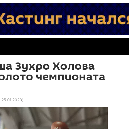
ша Зухро Холова
золото чемпионата
5 25.01.2023
)