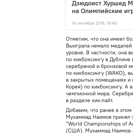
Дзюдоист Хуршед Ма
на Олимпийские иг
14 сентября 2016, 19:40
Отметим, что она имеет б
Выиграла немало медалей 
уровне. В частности, она 
по кикбоксингу в Дублине
серебряной и бронзовой м
по кикбоксингу (WAKO), вы
в закрытых помещениях и 
Корея) по кикбоксингу. А в
чемпионкой мира. Серебря
в разделе кик-лайт.
Добавим, что ранее в это
Мухаммад Наимов принял 
"World Championships of 
(США). Мухаммад Наимов 