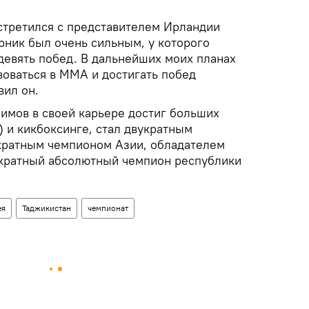
встретился с представителем Ирландии
рник был очень сильным, у которого
девять побед. В дальнейших моих планах
оваться в ММА и достигать побед
вил он.
имов в своей карьере достиг больших
) и кикбоксинге, стал двукратным
кратным чемпионом Азии, обладателем
икратный абсолютный чемпион республики
ея
Таджикистан
чемпионат