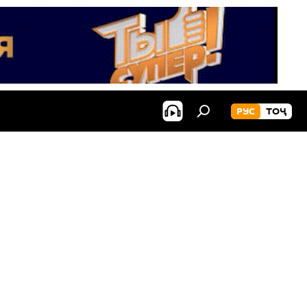
РУС
ТОҶ