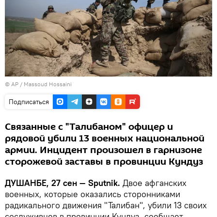
© AP /
Massoud Hossaini
Подписаться
Связанные с "Талибаном" офицер и
рядовой убили 13 военных национальной
армии. Инцидент произошел в гарнизоне
сторожевой заставы в провинции Кундуз
ДУШАНБЕ, 27 сен — Sputnik.
Двое афганских
военных, которые оказались сторонниками
радикального движения "Талибан", убили 13 своих
сослуживцев в провинции Кундуз, сообщает