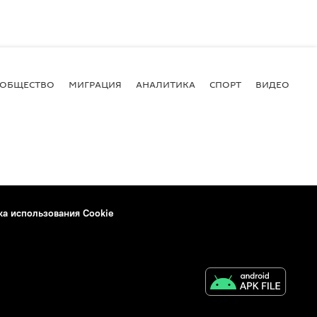
ОБЩЕСТВО
МИГРАЦИЯ
АНАЛИТИКА
СПОРТ
ВИДЕО
И
ка использования Cookie