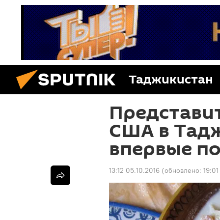
Таджикистан
Представит
США в Тад
впервые п
13:12 05.10.2016
(обновлено:
19:01