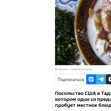
© Sputnik / Азамат Ашуров
Подписаться
Посольство США в Тад
котором один из пред
пробует местное блю