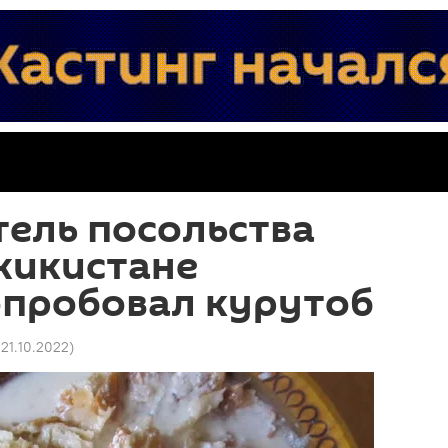
ель посольства
жикистане
опробовал курутоб
 21.10.2022
)