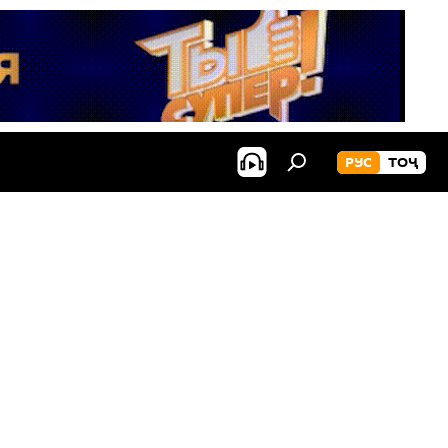
РУС
ТОҶ