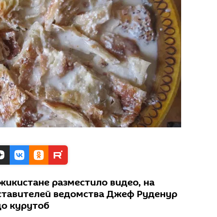
жикистане разместило видео, на
ставителей ведомства Джеф Руденур
до курутоб