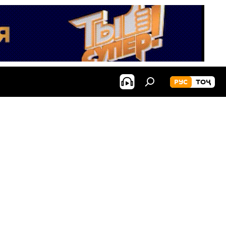
РУС
ТОҶ