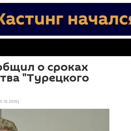
общил о сроках
тва "Турецкого
11.10.2016
)