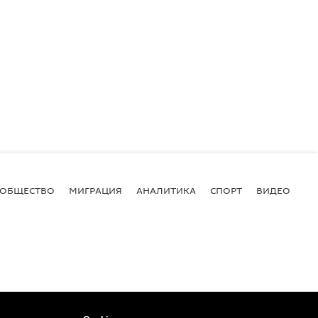
ОБЩЕСТВО
МИГРАЦИЯ
АНАЛИТИКА
СПОРТ
ВИДЕО
И