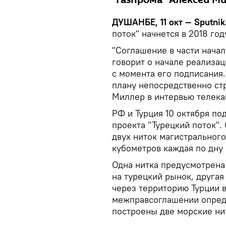
"Газпрома" Алексей М
ДУШАНБЕ, 11 окт — Sputnik
поток" начнется в 2018 год
"Соглашение в части начал
говорит о начале реализац
с момента его подписания
плану непосредственно стр
Миллер в интервью телекан
РФ и Турция 10 октября п
проекта "Турецкий поток".
двух ниток магистральног
кубометров каждая по дну
Одна нитка предусмотрена
на турецкий рынок, другая
через территорию Турции в
межправсоглашении опреде
построены две морские нит