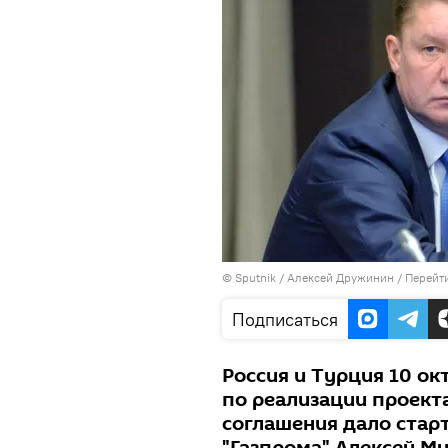
©
Sputnik
/ Алексей Дружинин
/
Перейт
Подписаться
Россия и Турция 10 о
по реализации проект
соглашения дало старт