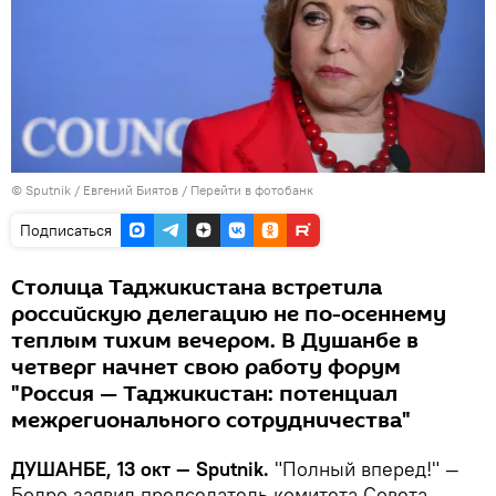
©
Sputnik
/ Евгений Биятов
/
Перейти в фотобанк
Подписаться
Столица Таджикистана встретила
российскую делегацию не по-осеннему
теплым тихим вечером. В Душанбе в
четверг начнет свою работу форум
"Россия — Таджикистан: потенциал
межрегионального сотрудничества"
ДУШАНБЕ, 13 окт — Sputnik.
"Полный вперед!" —
Бодро заявил председатель комитета Совета