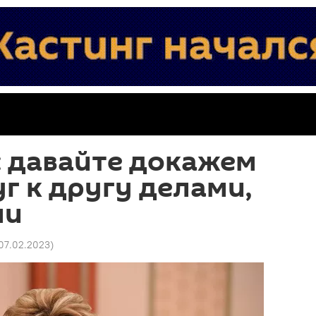
: давайте докажем
г к другу делами,
ми
 07.02.2023
)