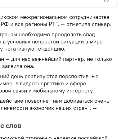
жикском межрегиональном сотрудничестве
РФ и все регионы РТ", — отметила спикер.
странам необходимо преодолеть спад
 в условиях непростой ситуации в мире
ту негативную тенденцию.
н — для нас важнейший партнер, не только
— заявила она.
шний день реализуются перспективные
имер, в гидроэнергетике и сфере
овой связи и мобильному интернету.
ействие позволяет нам добиваться очень
лняемости экономик наших стран", —
е слов
джикской стороны о нехватке российской