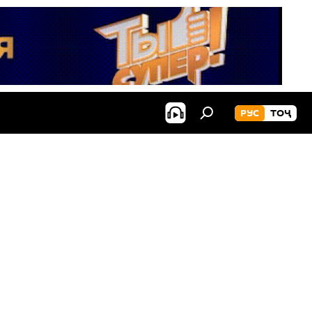
РУС
ТОҶ