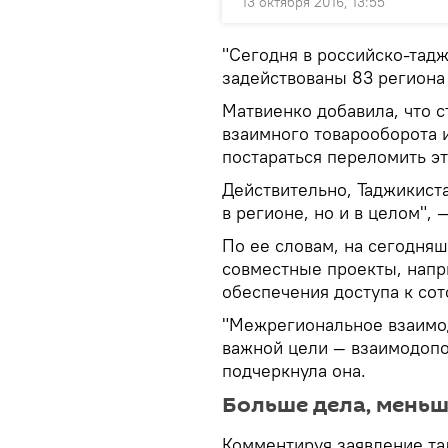
13 октября 2016, 13:55
"Сегодня в российско-тад
задействованы 83 региона 
Матвиенко добавила, что 
взаимного товарооборота и
постараться переломить э
Действительно, Таджикиста
в регионе, но и в целом", 
По ее словам, на сегодня
совместные проекты, напр
обеспечения доступа к сот
"Межрегиональное взаимод
важной цели — взаимодопо
подчеркнула она.
Больше дела, меньш
Комментируя заявление та