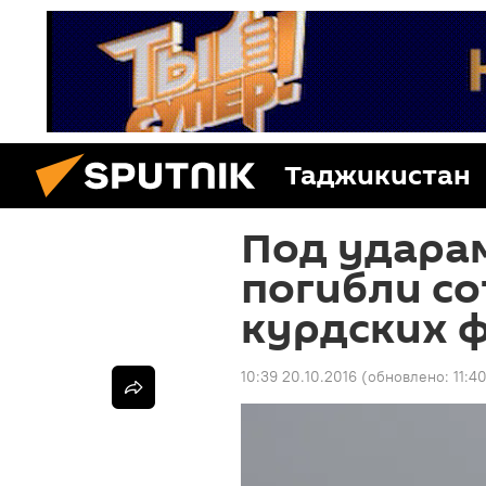
Таджикистан
Под удара
погибли со
курдских 
10:39 20.10.2016
(обновлено:
11:4