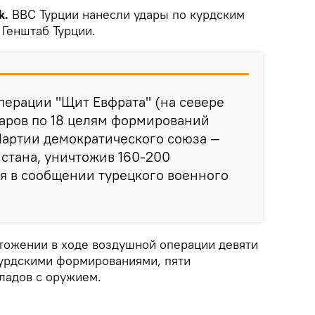
k.
ВВС Турции нанесли удары по курдским
Генштаб Турции.
перации "Щит Евфрата" (на севере
аров по 18 целям формирований
Партии демократического союза —
стана, уничтожив 160-200
ся в сообщении турецкого военного
тожении в ходе воздушной операции девяти
урдскими формированиями, пяти
ладов с оружием.