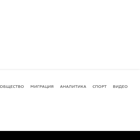
ОБЩЕСТВО
МИГРАЦИЯ
АНАЛИТИКА
СПОРТ
ВИДЕО
И