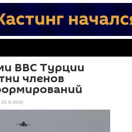
ми ВВС Турции
тни членов
формирований
0 20.10.2016
)