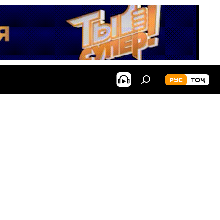
РУС
ТОҶ