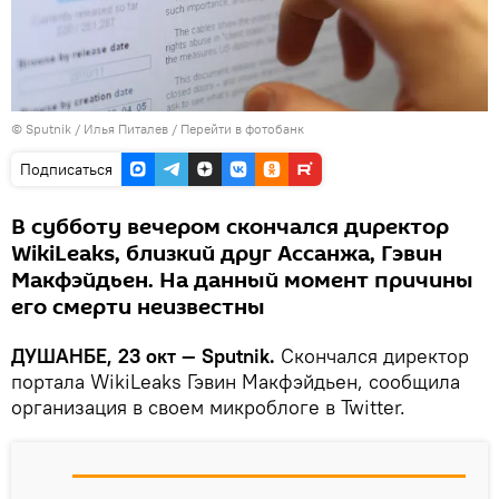
©
Sputnik
/ Илья Питалев
/
Перейти в фотобанк
Подписаться
В субботу вечером скончался директор
WikiLeaks, близкий друг Ассанжа, Гэвин
Макфэйдьен. На данный момент причины
его смерти неизвестны
ДУШАНБЕ, 23 окт — Sputnik.
Скончался директор
портала WikiLeaks ‏Гэвин Макфэйдьен, сообщила
организация в своем микроблоге в Twitter.