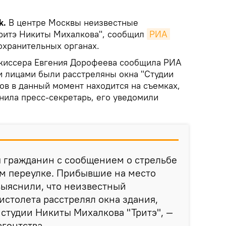
k.
В центре Москвы неизвестные
Тритэ Никиты Михалкова", сообщил
РИА 
охранительных органах.
ежиссера Евгения Дорофеева сообщила РИА
и лицами были расстреляны окна "Студии
ов в данный момент находится на съемках,
нила пресс-секретарь, его уведомили
я гражданин с сообщением о стрельбе
м переулке. Прибывшие на место
выяснили, что неизвестный
истолета расстрелял окна здания,
студии Никиты Михалкова "Тритэ", —
гентства.