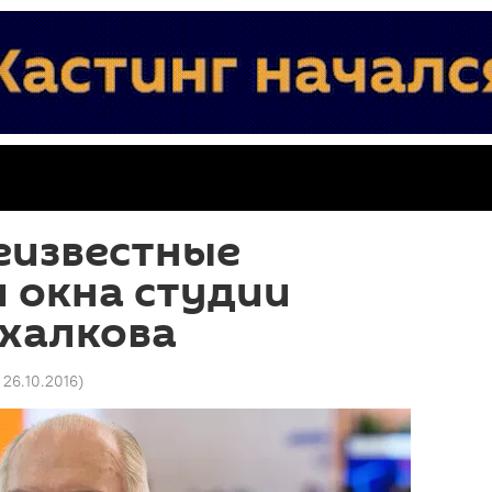
еизвестные
 окна студии
халкова
 26.10.2016
)