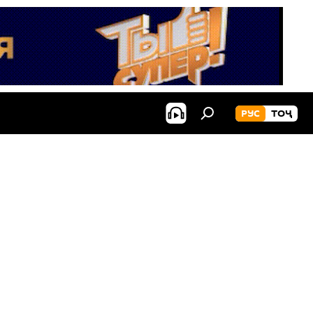
РУС
ТОҶ