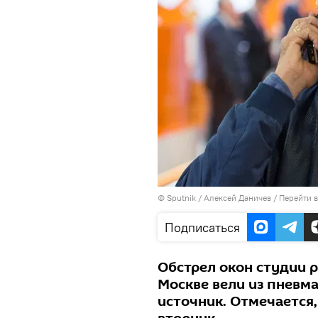
©
Sputnik
/ Алексей Даничев
/
Перейти 
Подписаться
Обстрел окон студии 
Москве вели из пневм
источник. Отмечается