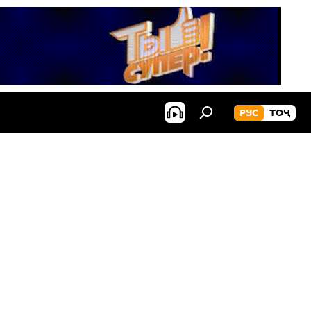
РУС
ТОҶ