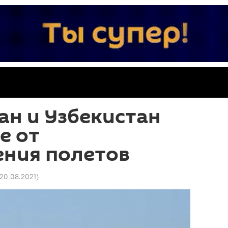
н и Узбекистан
е от
ения полетов
 20.08.2021
)