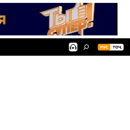
РУС
ТОҶ