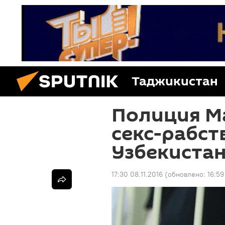
Таджикистан
Полиция Ма
секс-рабст
Узбекиста
17:30 08.11.2016
(обновлено:
16:59