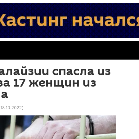
лайзии спасла из
ва 17 женщин из
на
 18.10.2022
)