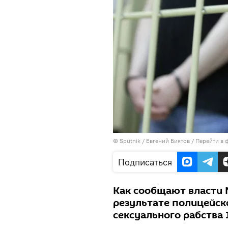
©
Sputnik
/ Евгений Биятов
/
Перейти в 
Подписаться
Как сообщают власти 
результате полицейск
сексуального рабства 