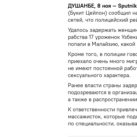
ДУШАНБЕ, 8 ноя — Sputnik
(Букит Цейлон) сообщил на
сетей, что полицейский ре
Удалось задержать женщин
рабства 17 уроженок Узбек
попали в Малайзию, какой
Кроме того, в полиции гово
приехало очень много миг
не имеют постоянной рабо
сексуального характера.
Ранее власти страны заде
подозреваются в организа
а также в распространении
К ответственности привле
массажисток, которые подо
по специальности, оказыв