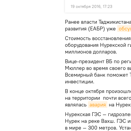
19 октября 2016, 17:23
Ранее власти Таджикистана
развития (ЕАБР) уже
обсу
Стоимость восстановления
оборудования Нурекской г
миллионов долларов.
Вице-президент ВБ по рег
Мюллер во время своего в
Всемирный банк поможет 
инвестиции.
В конце октября произошл
на территории почти всег
являлась
авария
на Нурек
Нурекская ГЭС — гидроэле
Нурек на реке Вахш. ГЭС 
в мире — 300 метров. Уст