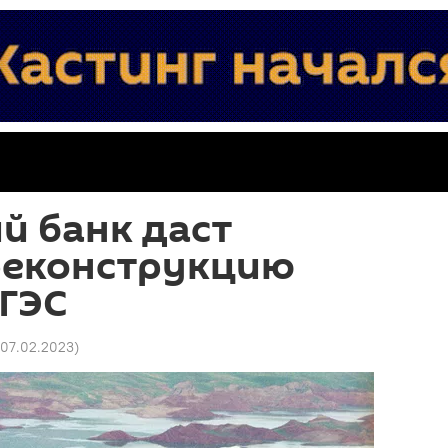
й банк даст
 реконструкцию
 ГЭС
 07.02.2023
)