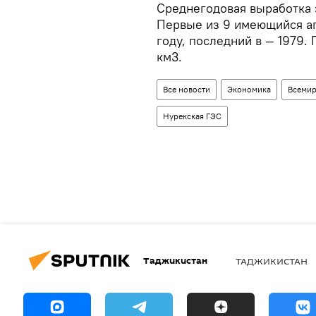
Среднегодовая выработка э
Первые из 9 имеющийся аг
году, последний в — 1979.
км3.
Все новости
Экономика
Всемир
Нурекская ГЭС
Таджикистан
ТАДЖИКИСТАН