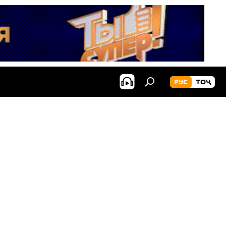
РУС
ТОҶ