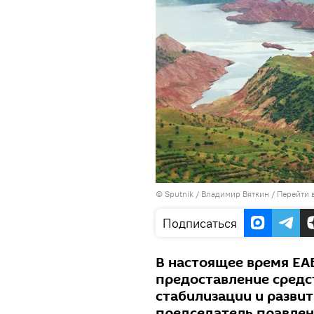
©
Sputnik
/ Владимир Вяткин
/
Перейти 
Подписаться
В настоящее время ЕА
предоставление средс
стабилизации и разви
председатель правлен