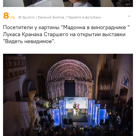
8
/9
©
Sputnik
/ Евгений Биятов
/
Перейти в фотобанк
Посетители у картины "Мадонна в винограднике "
Лукаса Кранаха Старшего на открытии выставки
"Видеть невидимое".