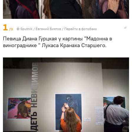
1
/9
©
Sputnik
/ Евгений Биятов
/
Перейти в фотобанк
Певица Диана Гурцкая у картины "Мадонна в
винограднике " Лукаса Кранаха Старшего.