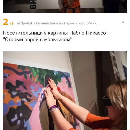
2
/9
©
Sputnik
/ Евгений Биятов
/
Перейти в фотобанк
Посетительница у картины Пабло Пикассо
"Старый еврей с мальчиком".