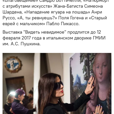
«Благовещение» Сандро Боттичелли, «Натюрморт
с атрибутами искусств» Жана-Батиста Симеона
Шардена, «Нападение ягуара на лошадь» Анри
Руссо, «А, ты ревнуешь?» Поля Гогена и «Старый
еврей с мальчиком» Пабло Пикассо.
Выставка "Видеть невидимое" продлится до 12
февраля 2017 года в итальянском дворике ГМИИ
им. А.С. Пушкина.