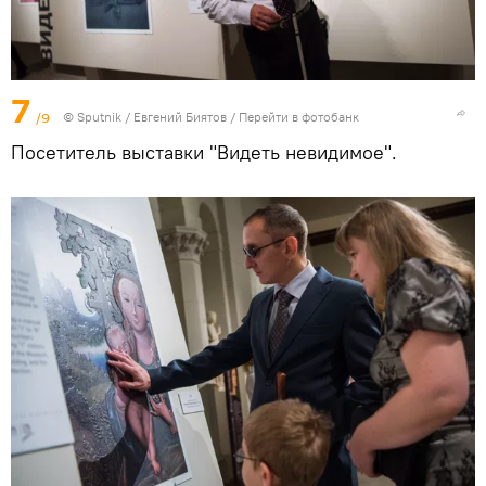
7
/9
©
Sputnik
/ Евгений Биятов
/
Перейти в фотобанк
Посетитель выставки "Видеть невидимое".