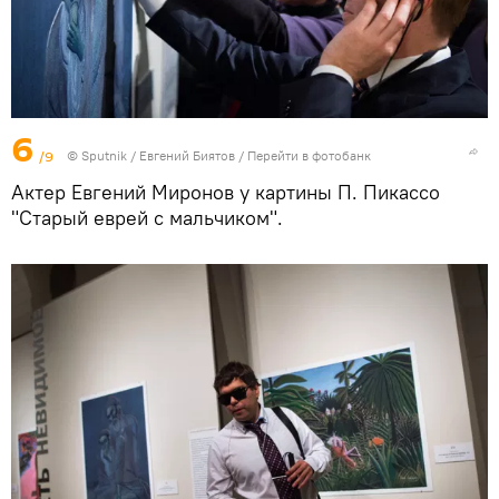
6
/9
©
Sputnik
/ Евгений Биятов
/
Перейти в фотобанк
Актер Евгений Миронов у картины П. Пикассо
"Старый еврей с мальчиком".