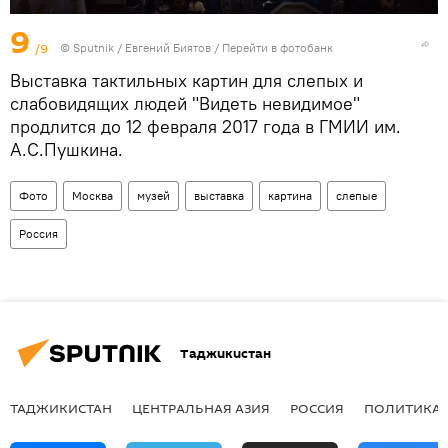
9
/9
©
Sputnik
/ Евгений Биятов
/
Перейти в фотобанк
Выставка тактильных картин для слепых и
слабовидящих людей "Видеть невидимое"
продлится до 12 февраля 2017 года в ГМИИ им.
А.С.Пушкина.
Фото
Москва
музей
выставка
картина
слепые
Россия
Таджикистан
ТАДЖИКИСТАН
ЦЕНТРАЛЬНАЯ АЗИЯ
РОССИЯ
ПОЛИТИКА