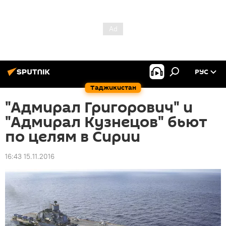
РУС
Таджикистан
"Адмирал Григорович" и
"Адмирал Кузнецов" бьют
по целям в Сирии
16:43 15.11.2016