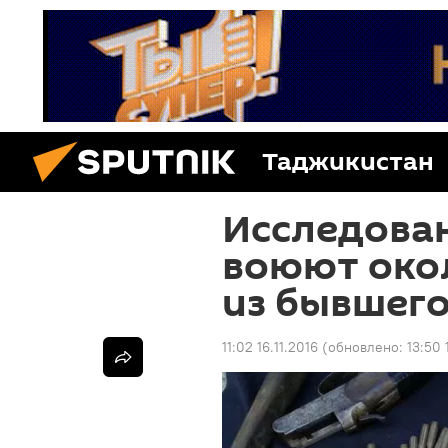
Таджикистан
Исследован
воюют окол
из бывшего
11:02 16.11.2016
(обновлено:
13:50 