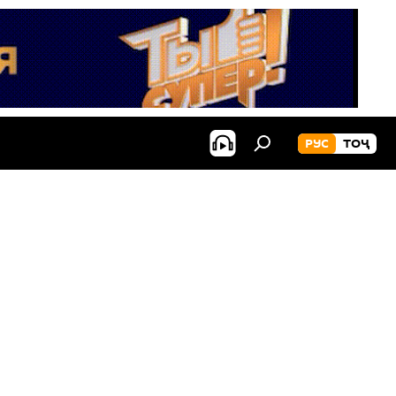
РУС
ТОҶ