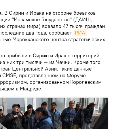
k.
В Сирии и Ираке на стороне боевиков
ации "Исламское Государство" (ДАИШ,
их странах мира) воевало 47 тысяч граждан
 последние два года, сообщает
РИА 
нные Марокканского центра стратегических
ов прибыли в Сирию и Ирак с территорий
з них три тысячи — из Чечни. Кроме того,
стран Центральной Азии. Такие данные
и CMSE, представленном на Форуме
ерроризмом, организованном Королевским
одящем в Мадриде.