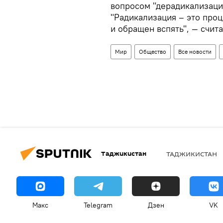
вопросом "дерадикализаци
"Радикализация – это про
и обращен вспять", — счит
Мир
Общество
Все новости
Таджикистан
ТАДЖИКИСТАН
Макс
Telegram
Дзен
VK