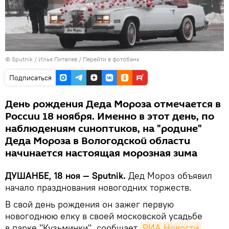
©
Sputnik
/ Илья Питалев
/
Перейти в фотобанк
Подписаться
День рождения Деда Мороза отмечается в
России 18 ноября. Именно в этот день, по
наблюдениям синоптиков, на "родине"
Деда Мороза в Вологодской области
начинается настоящая морозная зима
ДУШАНБЕ, 18 ноя — Sputnik.
Дед Мороз объявил
начало празднования новогодних торжеств.
В свой день рождения он зажег первую
новогоднюю елку в своей московской усадьбе
в парке "Кузьминки", сообщает
РИА Новости
.