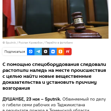
©
Sputnik
/ Руслан Кривобок
/
Перейти в фотобанк
Подписаться
С помощью спецоборудования следовали
растопили наледь на месте происшествия
с целью найти новые вещественные
доказательства и установить причину
возгорания
ДУШАНБЕ, 23 ноя – Sputnik.
Обвиняемый по делу
о гибели семи рабочих из Таджикистана
в результате пожара в Тюменской области