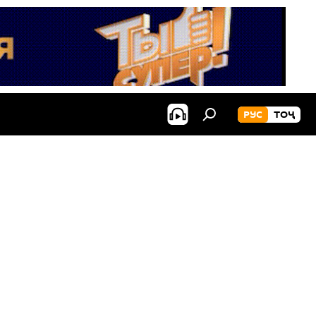
РУС
ТОҶ