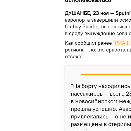
использовались
ДУШАНБЕ, 23 ноя — Sputni
аэропорта завершили осмо
Cathay Pacific, выполнявш
в среду вынужденно севше
Как сообщил ранее
РИА Н
региона, "ложно сработал 
отсеке".
"На борту находились 
пассажиров — всего 2
в новосибирском меж
прошла успешно. Ава
привлекались, но не 
размещены в стериль