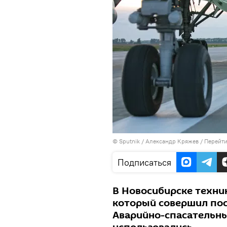
©
Sputnik
/ Александр Кряжев
/
Перейти
Подписаться
В Новосибирске техник
который совершил пос
Аварийно-спасательны