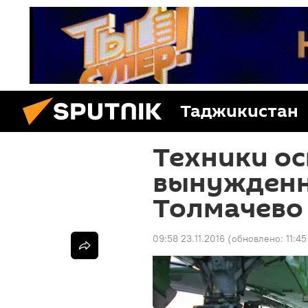
Таджикистан
Техники ос
вынужденн
Толмачево
09:58 23.11.2016
(обновлено:
11:45