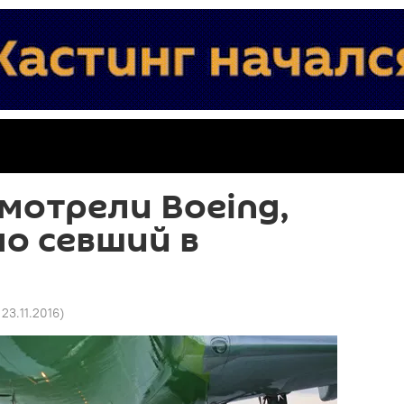
мотрели Boeing,
о севший в
 23.11.2016
)