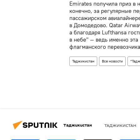
Emirates получила приз в
конечно, за регулярные п
пассажирском авиалайнер
в Домодедово. Qatar Airwa
а благодаря Lufthansa гос
в небе" — ведь именно эта
флагманского перевозчика
Таджикистан
Все новости
"Тад
Таджикистан
ТАДЖИКИСТАН