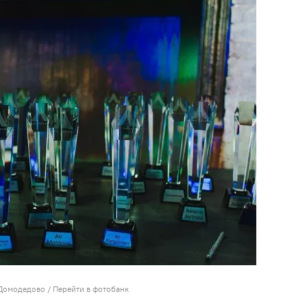
 Домодедово
/
Перейти в фотобанк