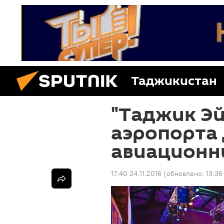
Таджикистан
"Таджик Эй
аэропорта
авиационн
17:40 24.11.2016
(обновлено:
13:36