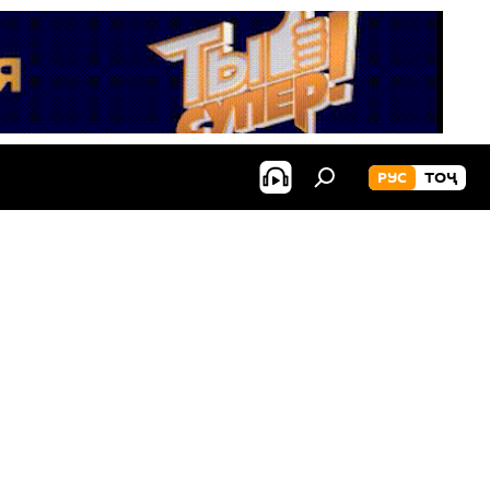
РУС
ТОҶ