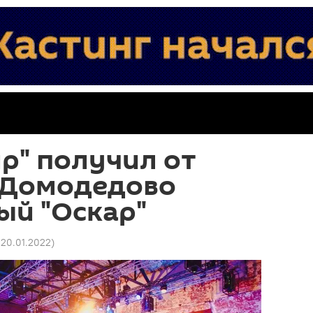
р" получил от
 Домодедово
ый "Оскар"
 20.01.2022
)