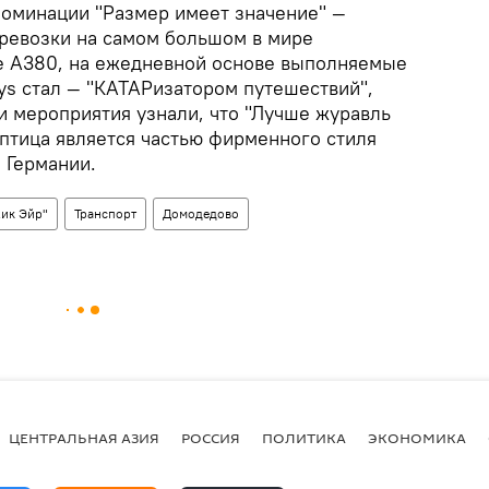
 номинации "Размер имеет значение" —
еревозки на самом большом в мире
е А380, на ежедневной основе выполняемые
ys стал — "КАТАРизатором путешествий",
ти мероприятия узнали, что "Лучше журавль
 птица является частью фирменного стиля
 Германии.
жик Эйр"
Транспорт
Домодедово
ЦЕНТРАЛЬНАЯ АЗИЯ
РОССИЯ
ПОЛИТИКА
ЭКОНОМИКА