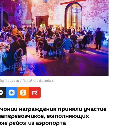
 Домодедово
/
Перейти в фотобанк
монии награждения приняли участие
виаперевозчиков, выполняющих
вые рейсы из аэропорта