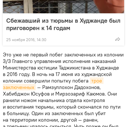
Сбежавший из тюрьмы в Худжанде был
приговорен к 14 годам
25 ноября 2016, 14:30
Это уже не первый побег заключенных из колонии
3/3 Главного управления исполнения наказаний
Министерства юстиции Таджикистана в Худжанде
в 2016 году. В ночь на 17 июня из худжандской
колонии совершили попытку побега
трое 
заключенных
— Рамзуллохон Дадохонов,
Хабибджон Юсуфов и Мирзозариф Каюмов. Они
ранили ножом начальника отдела контроля
и воспитания тюрьмы, который скончался по пути
в больницу. Один из заключенных был убит
на территории колонии, другой — ранен,
а третьему удалось скрыться. Чуть позже он был