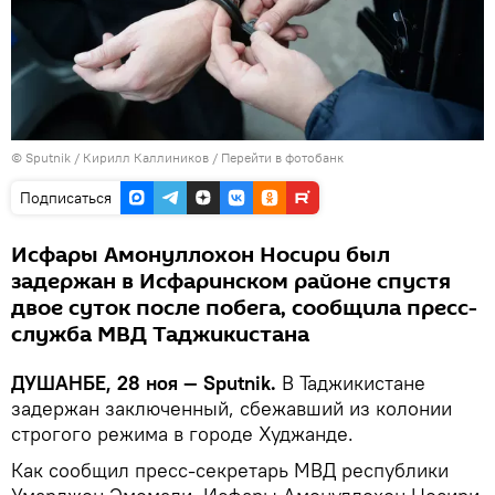
©
Sputnik
/ Кирилл Каллиников
/
Перейти в фотобанк
Подписаться
Исфары Амонуллохон Носири был
задержан в Исфаринском районе спустя
двое суток после побега, сообщила пресс-
служба МВД Таджикистана
ДУШАНБЕ, 28 ноя — Sputnik.
В Таджикистане
задержан заключенный, сбежавший из колонии
строгого режима в городе Худжанде.
Как сообщил пресс-секретарь МВД республики