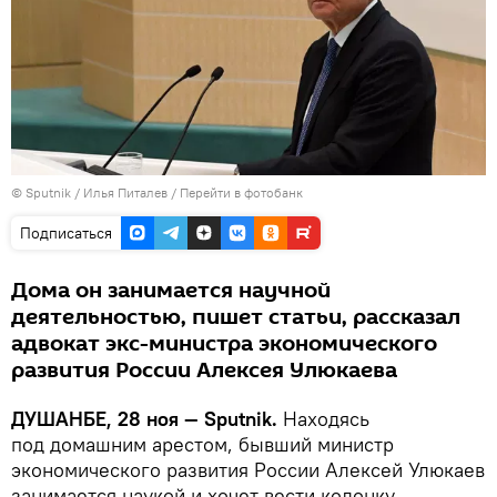
©
Sputnik
/ Илья Питалев
/
Перейти в фотобанк
Подписаться
Дома он занимается научной
деятельностью, пишет статьи, рассказал
адвокат экс-министра экономического
развития России Алексея Улюкаева
ДУШАНБЕ, 28 ноя — Sputnik.
Находясь
под домашним арестом, бывший министр
экономического развития России Алексей Улюкаев
занимается наукой и хочет вести колонку