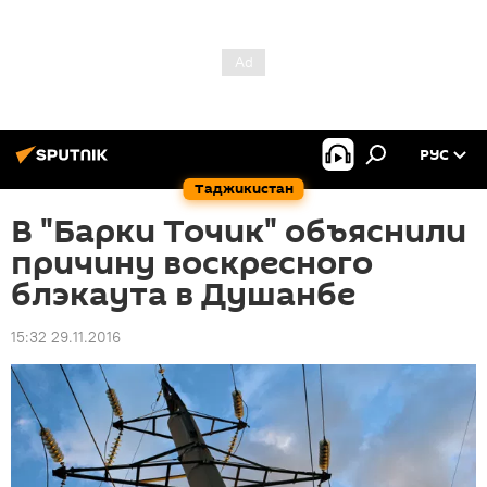
РУС
Таджикистан
В "Барки Точик" объяснили
причину воскресного
блэкаута в Душанбе
15:32 29.11.2016