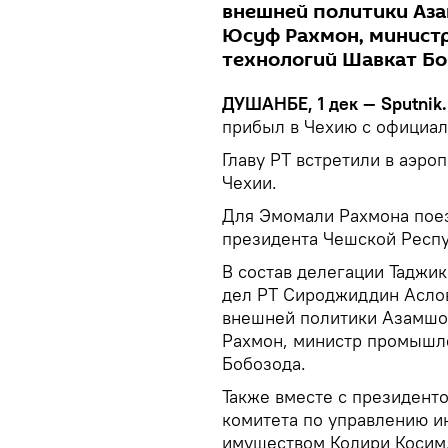
внешней политики Аз
Юсуф Рахмон, минист
технологий Шавкат Бо
ДУШАНБЕ, 1 дек — Sputnik.
прибыл в Чехию с официал
Главу РТ встретили в аэр
Чехии.
Для Эмомали Рахмона поез
президента Чешской Респу
В состав делегации Таджи
дел РТ Сироджиддин Асло
внешней политики Азамшо
Рахмон, министр промышл
Бобозода.
Также вместе с президенто
комитета по управлению и
имуществом Кодири Косим,