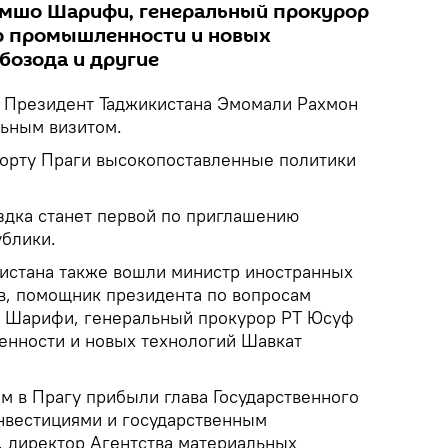
амшо Шарифи, генеральный прокурор
р промышленности и новых
бозода и другие
Президент Таджикистана Эмомали Рахмон
ьным визитом.
опорту Праги высокопоставленные политики
дка станет первой по приглашению
блики.
кистана также вошли министр иностранных
в, помощник президента по вопросам
 Шарифи, генеральный прокурор РТ Юсуф
енности и новых технологий Шавкат
м в Прагу прибыли глава Государственного
нвестициями и государственным
 директор Агентства материальных