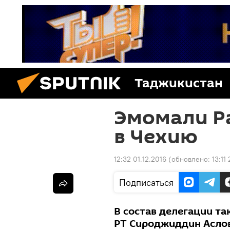
Таджикистан
Эмомали Р
в Чехию
12:32 01.12.2016
(обновлено:
13:11
Подписаться
В состав делегации т
РТ Сироджиддин Аслов