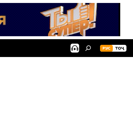
РУС
ТОҶ