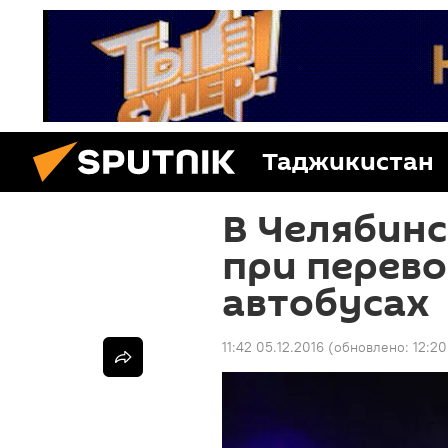
Таджикистан
В Челябинс
при перево
автобусах
11:42 05.12.2016
(обновлено:
12:20