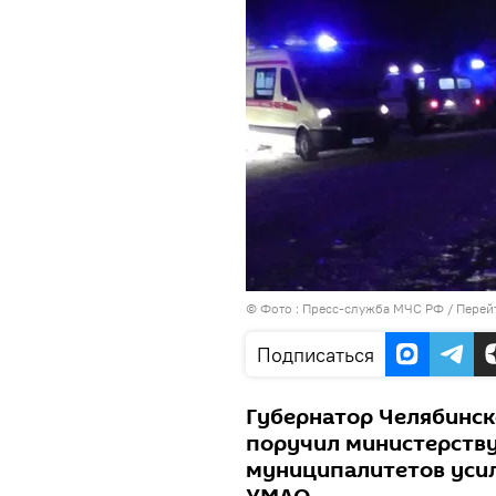
© Фото : Пресс-служба МЧС РФ
/
Перей
Подписаться
Губернатор Челябинск
поручил министерству
муниципалитетов усил