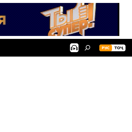
РУС
ТОҶ