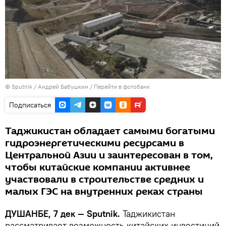
©
Sputnik
/ Андрей Бабушкин
/
Перейти в фотобанк
Подписаться
Таджикистан обладает самыми богатыми
гидроэнергетическими ресурсами в
Центральной Азии и заинтересован в том,
чтобы китайские компании активнее
участвовали в строительстве средних и
малых ГЭС на внутренних реках страны
ДУШАНБЕ, 7 дек — Sputnik.
Таджикистан
рассматривает возможность китайских инвестиций