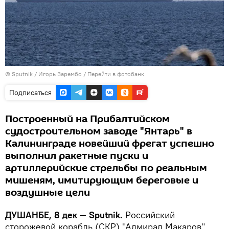
©
Sputnik
/ Игорь Зарембо
/
Перейти в фотобанк
Подписаться
Построенный на Прибалтийском
судостроительном заводе "Янтарь" в
Калининграде новейший фрегат успешно
выполнил ракетные пуски и
артиллерийские стрельбы по реальным
мишеням, имитирующим береговые и
воздушные цели
ДУШАНБЕ, 8 дек — Sputnik.
Российский
сторожевой корабль (СКР) "Адмирал Макаров"