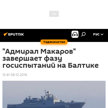
РУС
Таджикистан
"Адмирал Макаров"
завершает фазу
госиспытаний на Балтике
12:41 08.12.2016