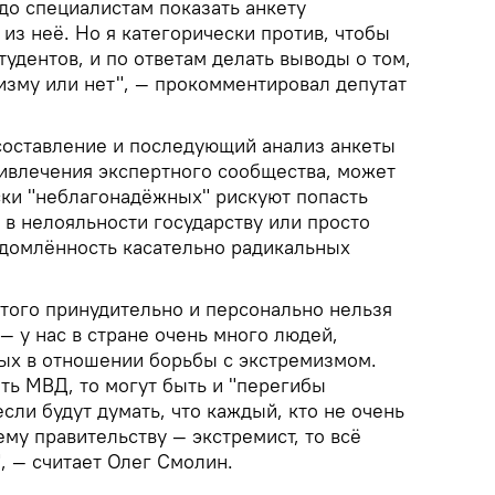
адо специалистам показать анкету
из неё. Но я категорически против, чтобы
удентов, и по ответам делать выводы о том,
изму или нет", — прокомментировал депутат
составление и последующий анализ анкеты
ивлечения экспертного сообщества, может
иски "неблагонадёжных" рискуют попасть
 в нелояльности государству или просто
домлённость касательно радикальных
этого принудительно и персонально нельзя
— у нас в стране очень много людей,
ых в отношении борьбы с экстремизмом.
ять МВД, то могут быть и "перегибы
 если будут думать, что каждый, кто не очень
му правительству — экстремист, то всё
, — считает Олег Смолин.