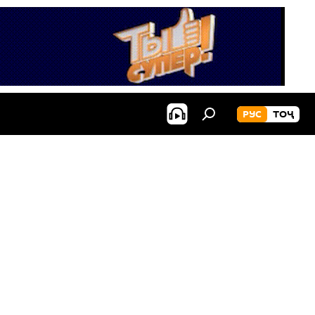
РУС
ТОҶ