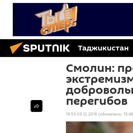
Таджикистан
Смолин: пр
экстремизм
добровольн
перегибов
19:53 09.12.2016
(обновлено:
13:4