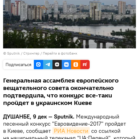
©
Sputnik
/ Стрингер
/
Перейти в фотобанк
Подписаться
Генеральная ассамблея европейского
вещательного совета окончательно
подтвердила, что конкурс все-таки
пройдет в украинском Киеве
ДУШАНБЕ, 9 дек — Sputnik.
Международный
песенный конкурс "Евровидение-2017" пройдет
в Киеве, сообщает
РИА Новости
со ссылкой
на национальный телеканал "UA:Первый", который