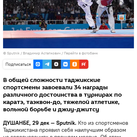
©
Sputnik
/ Владимир Астапкович
/
Перейти в фотобанк
Подписаться
В общей сложности таджикские
спортсмены завоевали 34 награды
различного достоинства в турнирах по
каратэ, таэквон-до, тяжелой атлетике,
вольной борьбе и джиу-джитсу
ДУШАНБЕ, 29 дек — Sputnik.
Кто из спортсменов
Таджикистана проявил себя наилучшим образом
на соревнованиях в прошлом месяце. Об этом