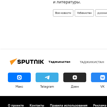
и литературы.
Все новости
Узбекистан
русски
Таджикистан
ТАДЖИКИСТАН
Макс
Telegram
Дзен
VK
О проекте
Контакты
Правила использования
Реклама