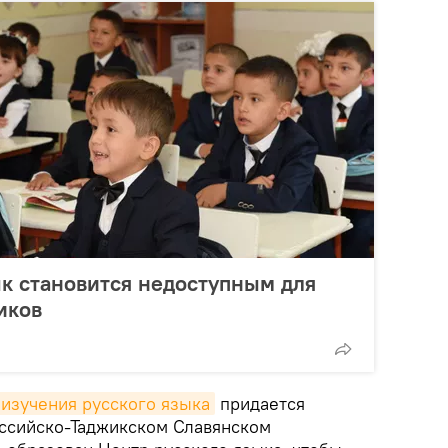
к становится недоступным для
иков
изучения русского языка
придается
ссийско-Таджикском Славянском