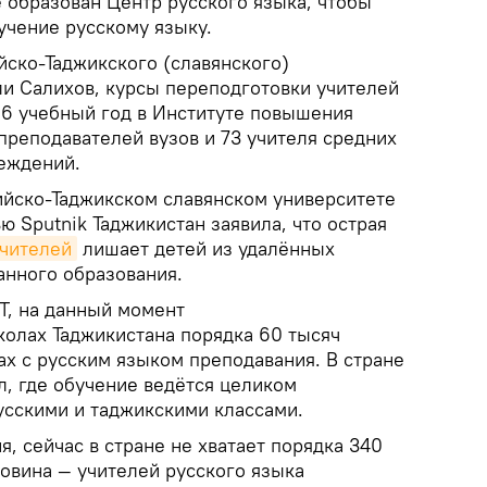
 образован Центр русского языка, чтобы
учение русскому языку.
йско-Таджикского (славянского)
ли Салихов, курсы переподготовки учителей
16 учебный год в Институте повышения
преподавателей вузов и 73 учителя средних
еждений.
йско-Таджикском славянском университете
ю Sputnik Таджикистан заявила, что острая
чителей
лишает детей из удалённых
анного образования.
Т, на данный момент
олах Таджикистана порядка 60 тысяч
ах с русским языком преподавания. В стране
л, где обучение ведётся целиком
русскими и таджикскими классами.
 сейчас в стране не хватает порядка 340
ловина — учителей русского языка