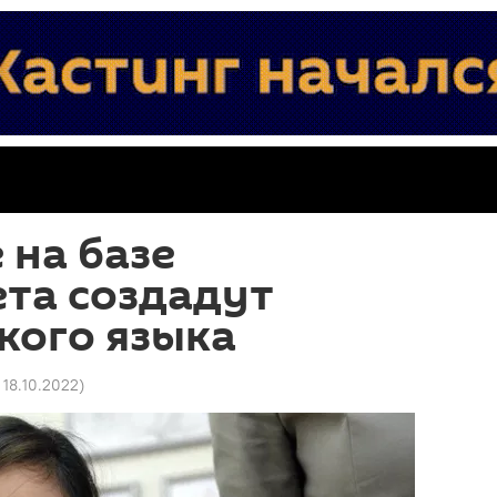
 на базе
та создадут
кого языка
 18.10.2022
)