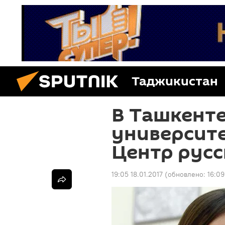
Таджикистан
В Ташкенте
университе
Центр русс
19:05 18.01.2017
(обновлено:
16:09