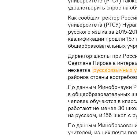
университете (РТСУ) также
удовлетворить спрос на об
Как сообщил ректор Росси
университета (РТСУ) Нура
русского языка за 2015-20
квалификации прошли 167 
общеобразовательных учр
Директор школы при Росси
Светлана Пирова в интервь
нехватка
русскоязычных у
районов страны востребов
По данным Минобрнауки Р
в общеобразовательных шк
человек обучаются в класс
работают не менее 30 шко
на русском, и 156 школ с 
По данным Минобразования,
учителей, из них почти по