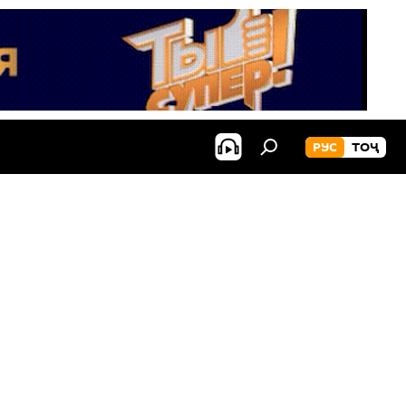
РУС
ТОҶ