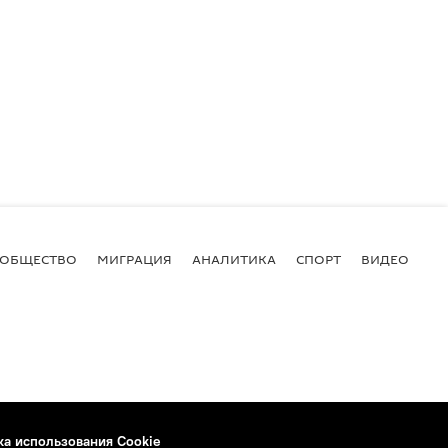
ОБЩЕСТВО
МИГРАЦИЯ
АНАЛИТИКА
СПОРТ
ВИДЕО
И
ка использования Cookie