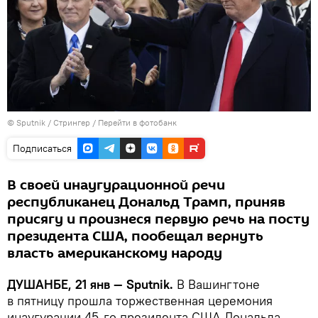
©
Sputnik
/ Стрингер
/
Перейти в фотобанк
Подписаться
В своей инаугурационной речи
республиканец Дональд Трамп, приняв
присягу и произнеся первую речь на посту
президента США, пообещал вернуть
власть американскому народу
ДУШАНБЕ, 21 янв — Sputnik.
В Вашингтоне
в пятницу прошла торжественная церемония
инаугурации 45-го президента США Дональда