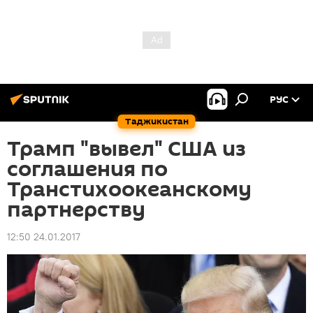
РУС
Таджикистан
Трамп "вывел" США из
соглашения по
Транстихоокеанскому
партнерству
12:50 24.01.2017