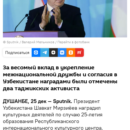
©
Sputnik
/ Валерий Мельников
/
Перейти в фотобанк
Подписаться
За весомый вклад в укрепление
межнациональной дружбы и согласия в
Узбекистане наградами были отмечены
два таджикских активиста
ДУШАНБЕ, 25 дек — Sputnik.
Президент
Узбекистана Шавкат Мирзиёев наградил
культурных деятелей по случаю 25-летия
образования Республиканского
интернационального культурного центра,