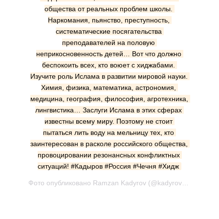
общества от реальных проблем школы. 
Наркомания, пьянство, преступность, 
систематические посягательства 
преподавателей на половую 
неприкосновенность детей… Вот что должно 
беспокоить всех, кто воюет с хиджабами. 
Изучите роль Ислама в развитии мировой науки. 
Химия, физика, математика, астрономия, 
медицина, география, философия, агротехника, 
лингвистика… Заслуги Ислама в этих сферах 
известны всему миру. Поэтому не стоит 
пытаться лить воду на мельницу тех, кто 
заинтересован в расколе российского общества, 
провоцировании резонансных конфликтных 
ситуаций! #Кадыров #Россия #Чечня #Хидж
Фото опубликовано Ramzan Kadyrov (@kadyrov_95) Янв 25 2017 в 8:43 PST