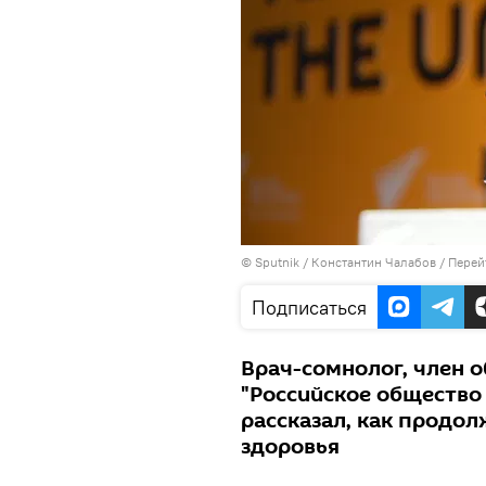
©
Sputnik
/ Константин Чалабов
/
Перей
Подписаться
Врач-сомнолог, член 
"Российское общество
рассказал, как продол
здоровья