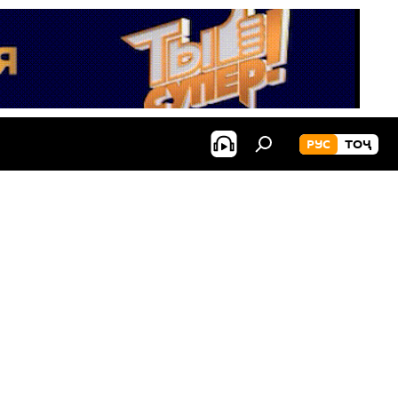
РУС
ТОҶ