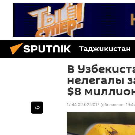
Таджикистан
В Узбекист
нелегалы з
$8 миллио
17:44 02.02.2017
(обновлено:
19:4