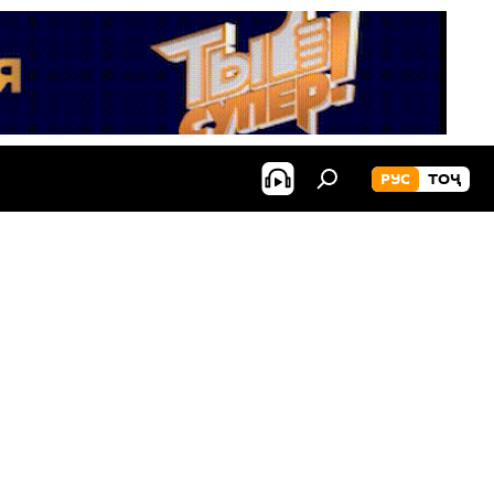
РУС
ТОҶ