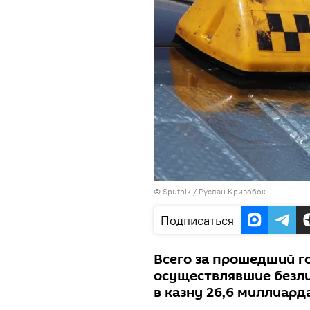
©
Sputnik
/ Руслан Кривобок
Подписаться
Всего за прошедший г
осуществлявшие безли
в казну 26,6 миллиард