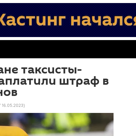
ане таксисты-
аплатили штраф в
нов
7 16.05.2023
)