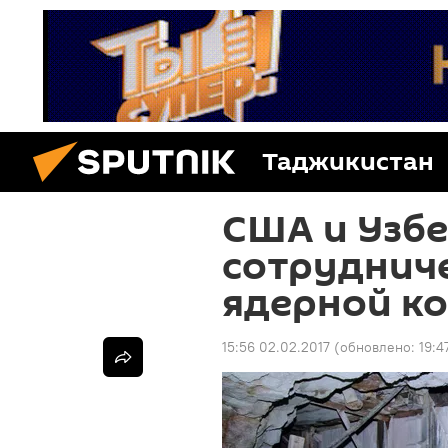
Таджикистан
США и Узб
сотрудниче
ядерной к
15:56 02.02.2017
(обновлено:
19:4