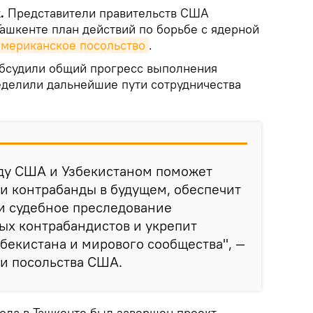
k.
Представители правительств США
Ташкенте план действий по борьбе с ядерной
американское посольство
.
обсудили общий прогресс выполнения
еделили дальнейшие пути сотрудничества
ду США и Узбекистаном поможет
и контрабанды в будущем, обеспечит
и судебное преследование
ых контрабандистов и укрепит
бекистана и мирового сообщества", —
и посольства США.
года в Ташкенте был завершен проект