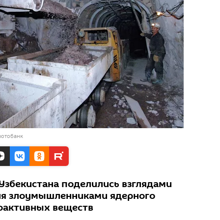
фотобанк
Узбекистана поделились взглядами
ия злоумышленниками ядерного
оактивных веществ