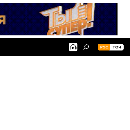
РУС
ТОҶ