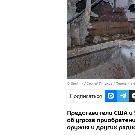
©
Sputnik
/ Сергей Пятаков
/
Перейти в 
Подписаться
Представители США и 
об угрозе приобретен
оружия и других ради