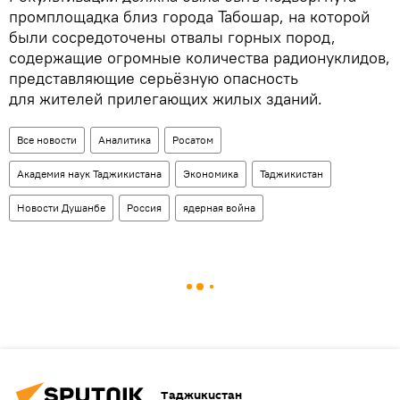
промплощадка близ города Табошар, на которой
были сосредоточены отвалы горных пород,
содержащие огромные количества радионуклидов,
представляющие серьёзную опасность
для жителей прилегающих жилых зданий.
Все новости
Аналитика
Росатом
Академия наук Таджикистана
Экономика
Таджикистан
Новости Душанбе
Россия
ядерная война
Таджикистан