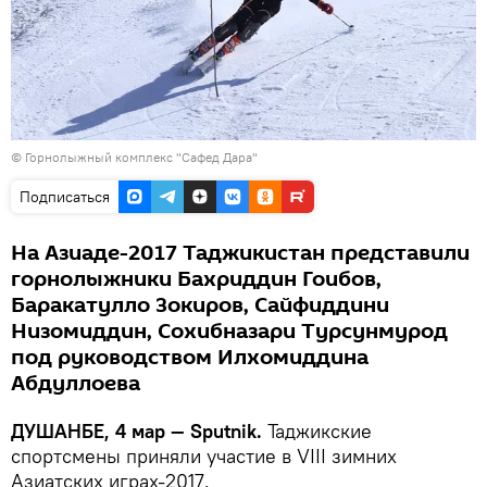
© Горнолыжный комплекс "Сафед Дара"
Подписаться
На Азиаде-2017 Таджикистан представили
горнолыжники Бахриддин Гоибов,
Баракатулло Зокиров, Сайфиддини
Низомиддин, Сохибназари Турсунмурод
под руководством Илхомиддина
Абдуллоева
ДУШАНБЕ, 4 мар — Sputnik.
Таджикские
спортсмены приняли участие в VIII зимних
Азиатских играх-2017.