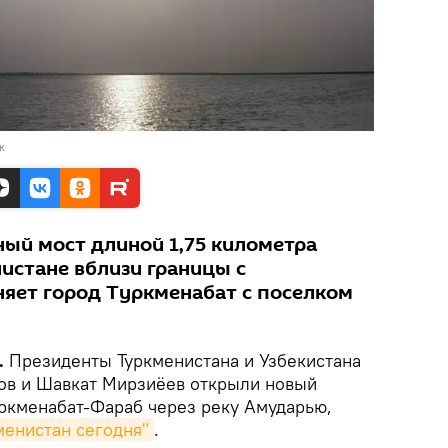
к
ый мост длиной 1,75 километра
истане вблизи границы с
няет город Туркменабат с поселком
.
Президенты Туркменистана и Узбекистана
ов и Шавкат Мирзиёев открыли новый
ркменабат-Фараб через реку Амударью,
менистан сегодня"
.