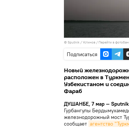
©
Sputnik
/ Устинов
/
Перейти в фотобан
Подписаться
Новый железнодорожн
расположен в Туркмен
Узбекистаном и соеди
Фараб
ДУШАНБЕ, 7 мар — Sputnik
Гурбангулы Бердымухамед
железнодорожный мост Ту
сообщает
агентство "Турк