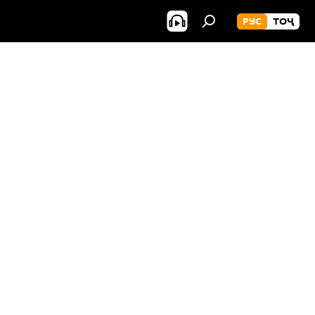
РУС
ТОҶ