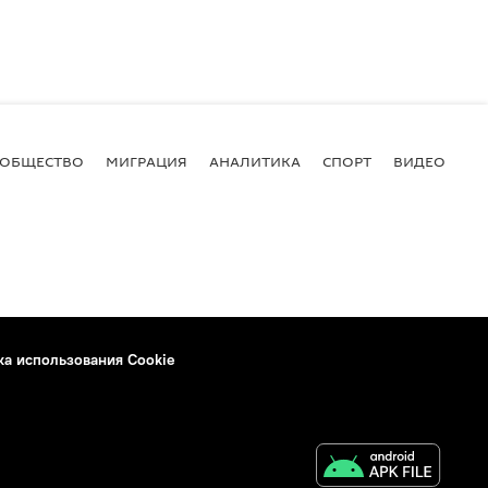
ОБЩЕСТВО
МИГРАЦИЯ
АНАЛИТИКА
СПОРТ
ВИДЕО
И
ка использования Cookie