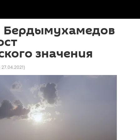
и Бердымухамедов
ост
ского значения
4 27.04.2021
)