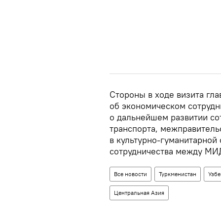
Стороны в ходе визита гл
об экономическом сотрудн
о дальнейшем развитии со
транспорта, межправитель
в культурно-гуманитарной 
сотрудничества между МИД 
Все новости
Туркменистан
Узбе
Центральная Азия