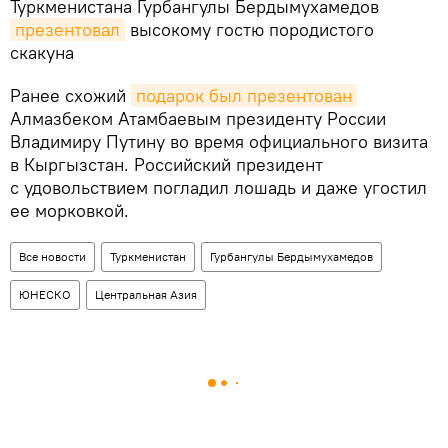
Туркменистана Гурбангулы Бердымухамедов
презентовал
высокому гостю породистого
скакуна
Ранее схожий
подарок был презентован
Алмазбеком Атамбаевым президенту России
Владимиру Путину во время официального визита
в Кыргызстан. Российский президент
с удовольствием погладил лошадь и даже угостил
ее морковкой.
Все новости
Туркменистан
Гурбангулы Бердымухамедов
ЮНЕСКО
Центральная Азия