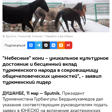
©
Sputnik
/ Николай Хижняк
/
Перейти в фотобанк
Подписаться
"Небесные" кони – уникальное культурное
достояние и бесценный вклад
туркменского народа в сокровищницу
общечеловеческих ценностей", - заявил
туркменский лидер
ДУШАНБЕ, 11 мар — Sputnik.
Президент
Туркмениcтана Гурбангулы Бердымухамедов дал
указание соответствующим руководителям подать
заявку в ЮНЕСКО на включение ахалтекинских