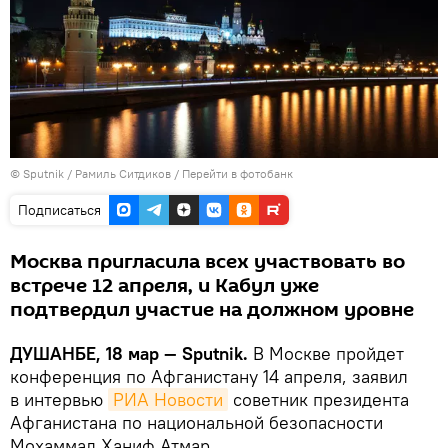
©
Sputnik
/ Рамиль Ситдиков
/
Перейти в фотобанк
Подписаться
Москва пригласила всех участвовать во
встрече 12 апреля, и Кабул уже
подтвердил участие на должном уровне
ДУШАНБЕ, 18 мар — Sputnik.
В Москве пройдет
конференция по Афганистану 14 апреля, заявил
в интервью
РИА Новости
советник президента
Афганистана по национальной безопасности
Мохаммад Ханиф Атмар.