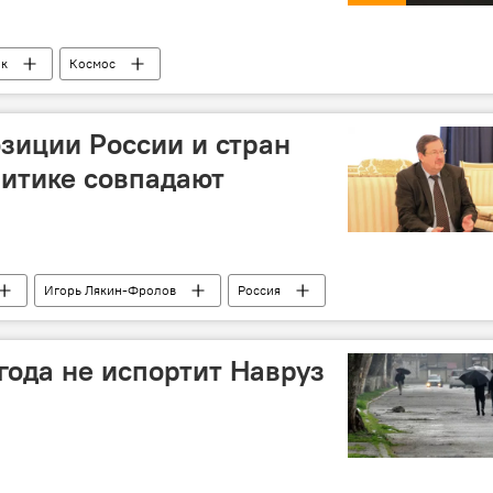
ик
Космос
зиции России и стран
итике совпадают
Игорь Лякин-Фролов
Россия
года не испортит Навруз