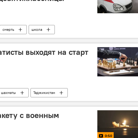
смерть
школа
тисты выходят на старт
шахматы
Таджикистан
акету с военным
0:50