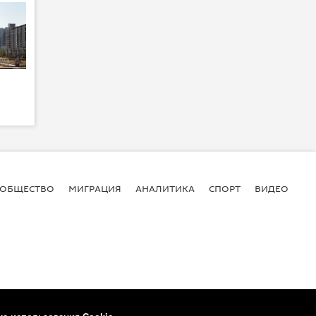
ОБЩЕСТВО
МИГРАЦИЯ
АНАЛИТИКА
СПОРТ
ВИДЕО
И