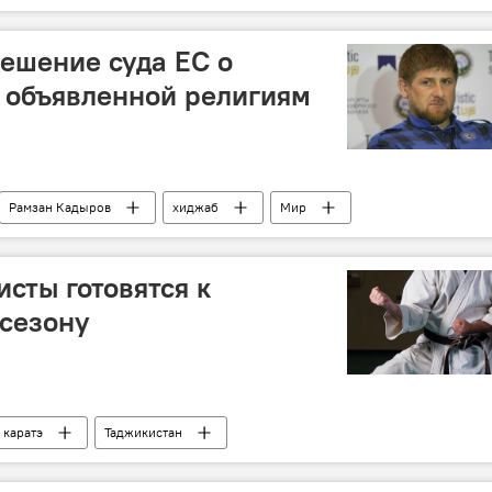
ешение суда ЕС о
 объявленной религиям
Рамзан Кадыров
хиджаб
Мир
сты готовятся к
сезону
каратэ
Таджикистан