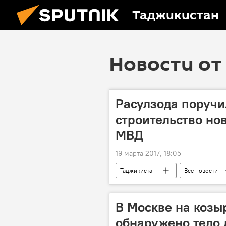
Таджикистан
Новости от 
Расулзода поручи
строительство но
МВД
19 марта 2017, 18:05
Таджикистан
Все новости
В Москве на козы
обнаружено тело