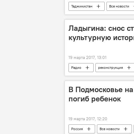
Таджикистан
Все новости
погода
Празднование Навр
Ладыгина: снос с
культурную исто
19 марта 2017, 13:01
Радио
реконструкция
В Подмосковье на
погиб ребенок
19 марта 2017, 12:20
Россия
Все новости