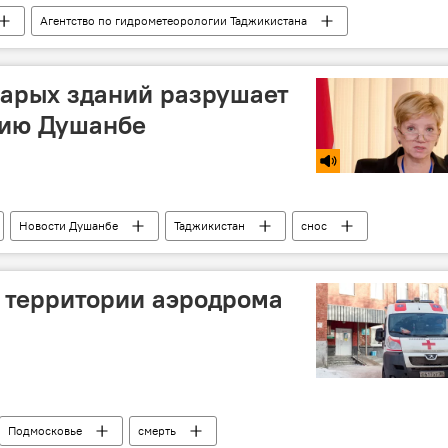
Агентство по гидрометеорологии Таджикистана
уза-2026
Прогноз погоды в Таджикистане
тарых зданий разрушает
рию Душанбе
Новости Душанбе
Таджикистан
снос
 территории аэродрома
Подмосковье
смерть