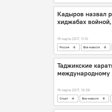
Кадыров назвал р
хиджабах войной,
19 марта 2017, 11:10
Россия
Все новости
Таджикские карати
международному 
19 марта 2017, 10:06
Спорт
Все новости