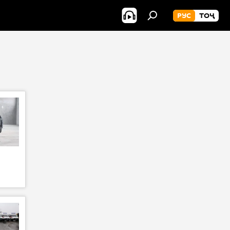
РУС
ТОҶ