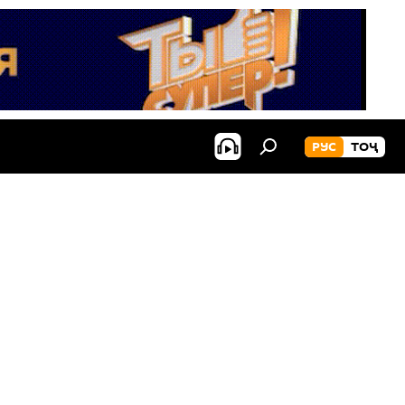
РУС
ТОҶ