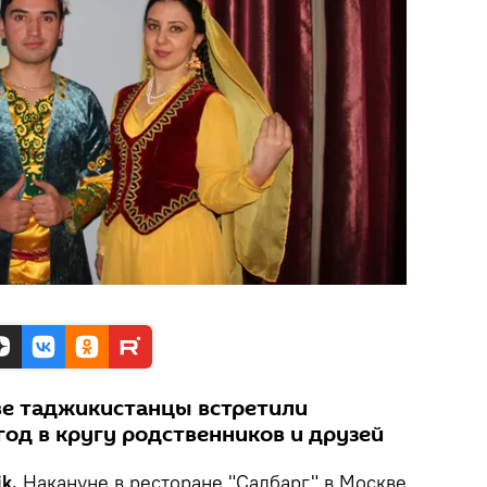
е таджикистанцы встретили
од в кругу родственников и друзей
k.
Накануне в ресторане "Садбарг" в Москве