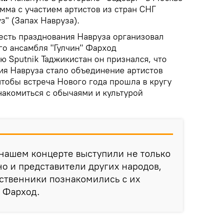
мма с участием артистов из стран СНГ
з" (Запах Навруза).
есть празднования Навруза организовал
го ансамбля "Гулчин" Фарход
 Sputnik Таджикистан он признался, что
ия Навруза стало объединение артистов
тобы встреча Нового года прошла в кругу
накомиться с обычаями и культурой
а нашем концерте выступили не только
но и представители других народов,
ственники познакомились с их
л Фарход.