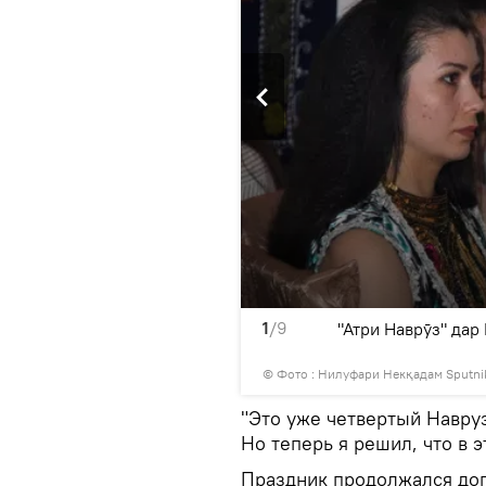
1
/9
"Атри Наврӯз" дар
© Фото : Нилуфари Некқадам Sputni
"Это уже четвертый Навруз
Но теперь я решил, что в э
Праздник продолжался доп