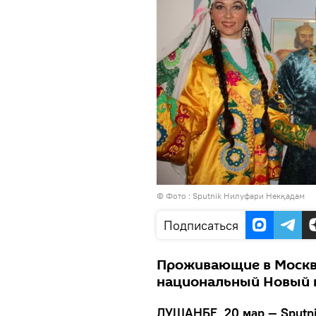
© Фото : Sputnik Нилуфари Некқадам
Подписаться
Проживающие в Москв
национальный Новый г
ДУШАНБЕ, 20 мар — Sputni