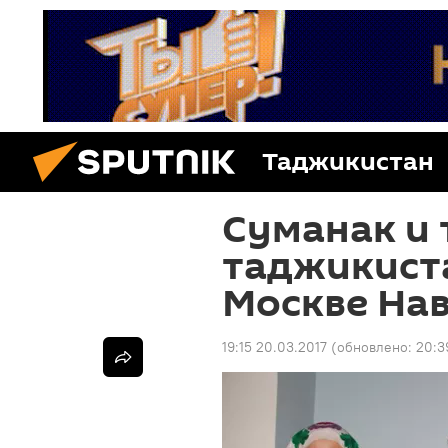
Таджикистан
Суманак и 
таджикист
Москве На
19:15 20.03.2017
(обновлено:
20:3