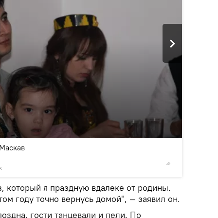
2
/9
 Маскав
k
© Фото :
, который я праздную вдалеке от родины.
том году точно вернусь домой", — заявил он.
оздна, гости танцевали и пели. По