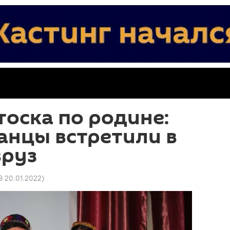
тоска по родине:
анцы встретили в
вруз
9 20.01.2022
)