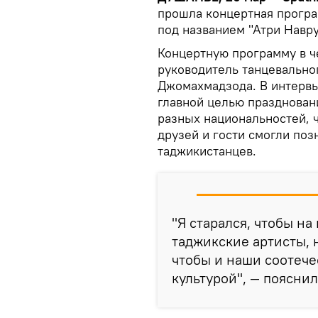
прошла концертная програ
под названием "Атри Навру
Концертную программу в ч
руководитель танцевально
Джомахмадзода. В интервью
главной целью празднован
разных национальностей, ч
друзей и гости смогли поз
таджикистанцев.
"Я старался, чтобы н
таджикские артисты, 
чтобы и наши соотече
культурой", — поясни