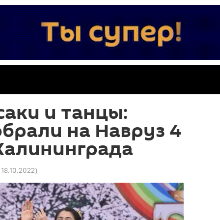
саки и танцы:
брали на Навруз 4
Калининграда
 18.10.2022
)