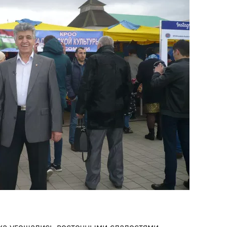
ика угощались восточными сладостями