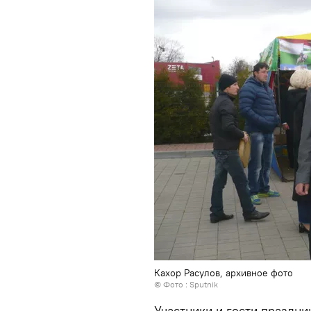
Кахор Расулов, архивное фото
© Фото : Sputnik
Участники и гости праздн