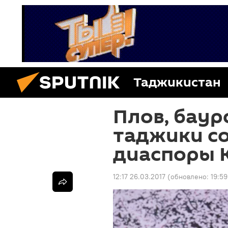
Таджикистан
Плов, баур
таджики со
диаспоры 
12:17 26.03.2017
(обновлено:
19:59