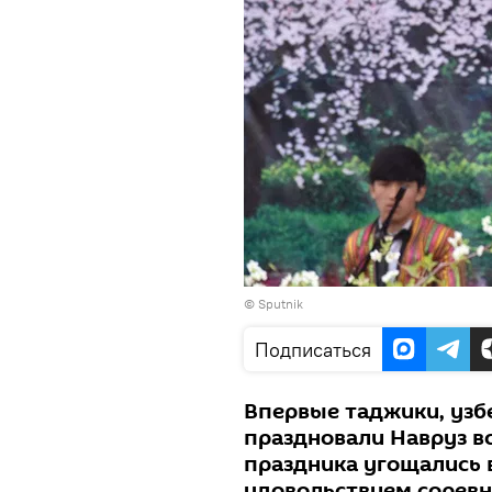
© Sputnik
Подписаться
Впервые таджики, узб
праздновали Навруз вс
праздника угощались 
удовольствием соревн