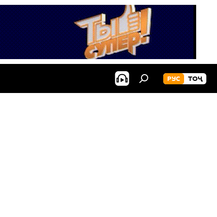
РУС
ТОҶ