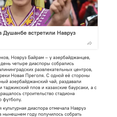
в Душанбе встретили Навруз
еков, Новруз Байрам – у азербайджанцев,
т день четыре диаспоры собрались
калининградских развлекательных центров,
реки Новая Преголя. С одной её стороны
тный азербайджанский чай, раздавали
 таджикский плов и казахские баурсаки, а с
кращалось строительство стадиона
по футболу.
 культурная диаспора отмечала Навруз
 в нынешнем году получилось собрать