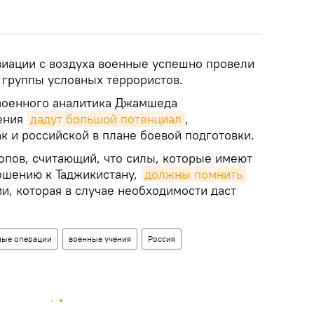
иации с воздуха военные успешно провели
группы условных террористов.
военного аналитика Джамшеда
ения
дадут большой потенциал
,
ак и российской в плане боевой подготовки.
опов, считающий, что силы, которые имеют
ошению к Таджикистану,
должны помнить
и, которая в случае необходимости даст
ные операции
военные учения
Россия