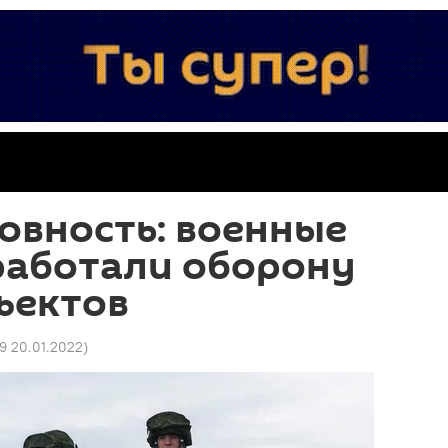
овность: военные
работали оборону
ъектов
9 20.01.2022
)