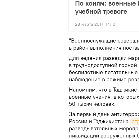
По коням: военные 
учебной тревоге
28 марта 2017, 14:10
"Военнослужащие соверши
в район выполнения постав
Для ведения разведки ма
в труднодоступной горной
беспилотные летательные 
наблюдение в режиме реа
Напомним, что в Таджикис
военные учения, в которы
50 тысяч человек.
За первый день антитерро
России и Таджикистана
от
разведывательных меропр
ликвидации вооруженных 