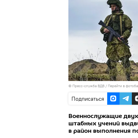
© Пресс-служба ВДВ
/
Перейти в фотоб
Подписаться
Военнослужащие двух 
штабных учений выдви
в район выполнения п