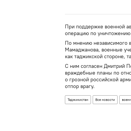
При поддержке военной ав
операцию по уничтожению 
По мнению независимого 
Мамаджанова, военные уч
как таджикской стороне, т
С ним согласен Дмитрий П
враждебные планы по отн
о грозной российской арми
отпор врагу.
Таджикистан
Все новости
воен