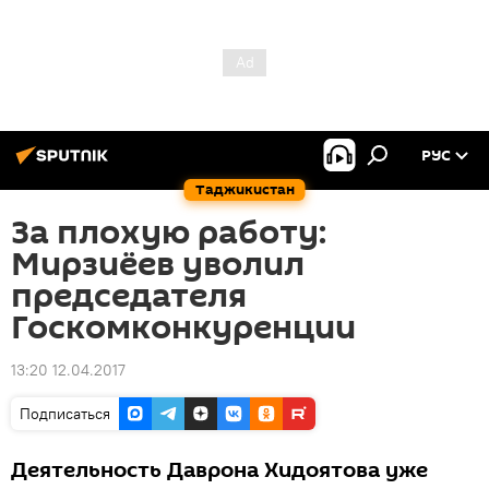
РУС
Таджикистан
За плохую работу:
Мирзиёев уволил
председателя
Госкомконкуренции
13:20 12.04.2017
Подписаться
Деятельность Даврона Хидоятова уже