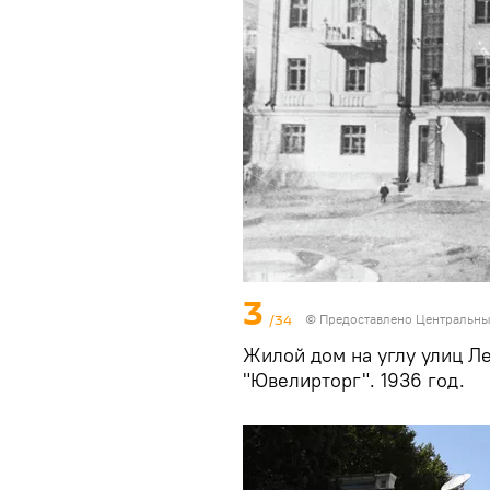
3
/34
© Предоставлено Центральны
Жилой дом на углу улиц Л
"Ювелирторг". 1936 год.