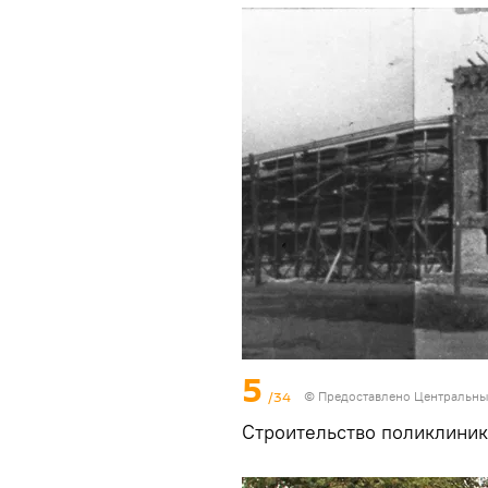
5
/34
© Предоставлено Центральны
Строительство поликлиники