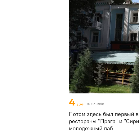
4
/34
© Sputnik
Потом здесь был первый в
рестораны "Прага" и "Сири
молодежный паб.