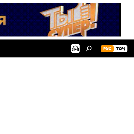
РУС
ТОҶ