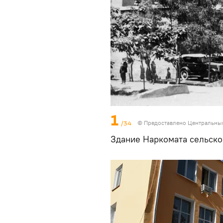
1
/34
© Предоставлено Центральны
Здание Наркомата сельског