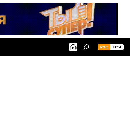
РУС
ТОҶ