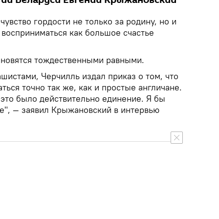
ии Беларуси Евгений Крыжановский
чувство гордости не только за родину, но и
 восприниматься как большое счастье
тановятся тождественными равными.
ашистами, Черчилль издал приказ о том, что
ться точно так же, как и простые англичане.
и это было действительно единение. Я бы
ое", — заявил Крыжановский в интервью