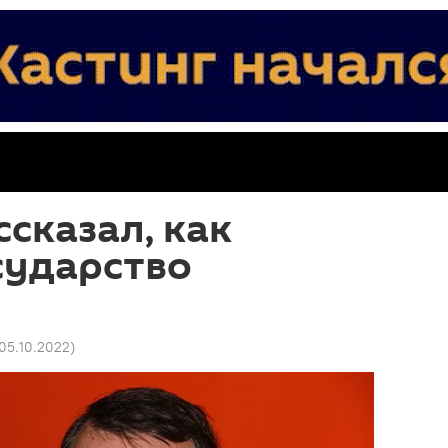
ссказал, как
сударство
 05.10.2022
)