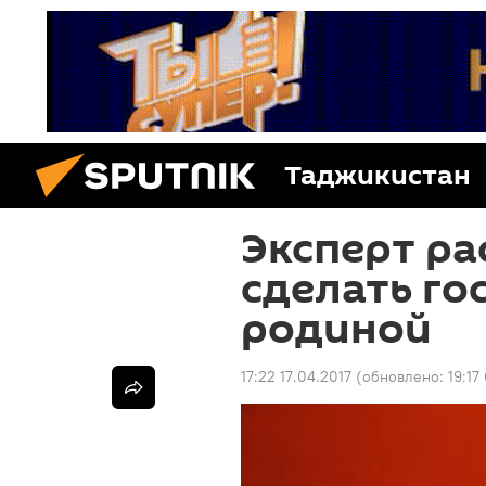
Таджикистан
Эксперт ра
сделать го
родиной
17:22 17.04.2017
(обновлено:
19:17